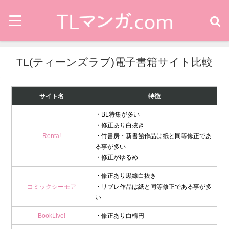
TL(ティーンズラブ)電子書籍サイト比較
サイト名
特徴
・BL特集が多い
・修正あり白抜き
Renta!
・竹書房・新書館作品は紙と同等修正であ
る事が多い
・修正がゆるめ
・修正あり黒線白抜き
コミックシーモア
・リブレ作品は紙と同等修正である事が多
い
BookLive!
・修正あり白楕円