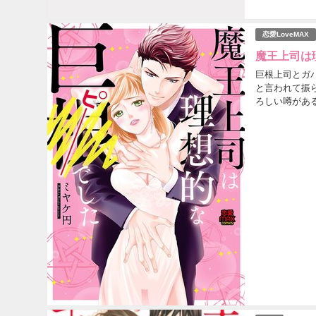
恋愛LoveMAX
魔王上司は理
巨根上司とガバ
と言われて振
ろしい噂があ
モテ上司はアソ