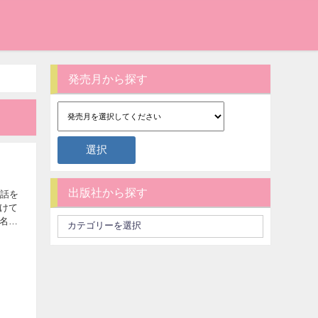
発売月から探す
出版社から探す
5話を
けて
名前