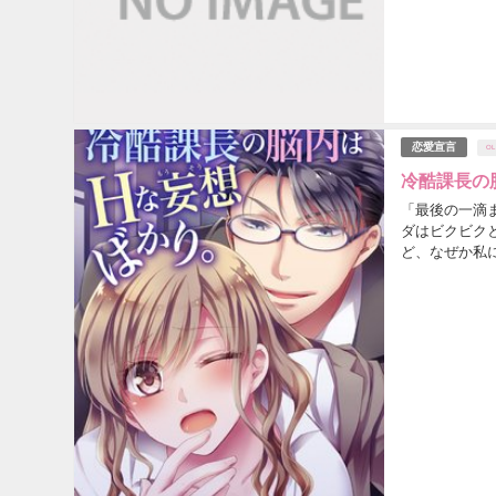
恋愛宣言
OL
冷酷課長の
「最後の一滴
ダはビクビク
ど、なぜか私
しく酔っ払って