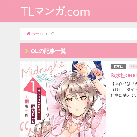
ホーム
OL
OLの記事一覧
秋水社
2021/3
秋水社ORIG
【本作品は『
収録し、タイ
仕事に励んで
を知った途端に