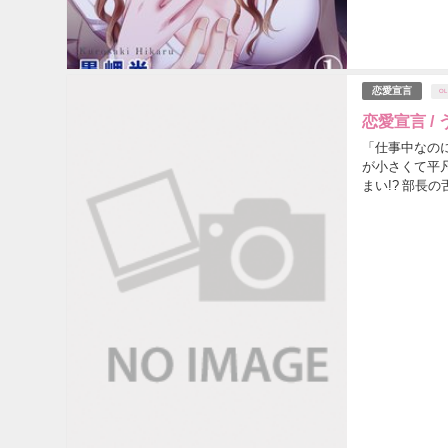
恋愛宣言
OL
恋愛宣言 /
「仕事中なの
が小さくて平
まい!? 部長
らいったいどう