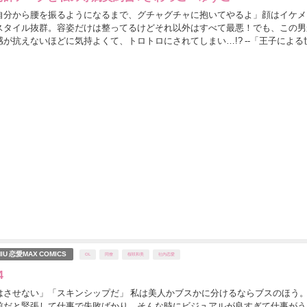
自分から腰を振るようになるまで、グチャグチャに抱いてやるよ」顔はイケメ
スタイル抜群。容姿だけは整ってるけどそれ以外はすべて最悪！でも、この男
が抗えないほどに気持よくて、トロトロにされてしまい…!? --「王子による
救ってほしい。その王子とはらぶらぶハッピ...
IU 恋愛MAX COMICS
OL
同僚
桜咲和美
社内恋愛
4
はさせない」「スキンシップだ」 私は美人かブスかに分けるならブスのほう
前だと緊張して仕事で失敗ばかり。そんな時にビジュアルが良すぎて仕事がう