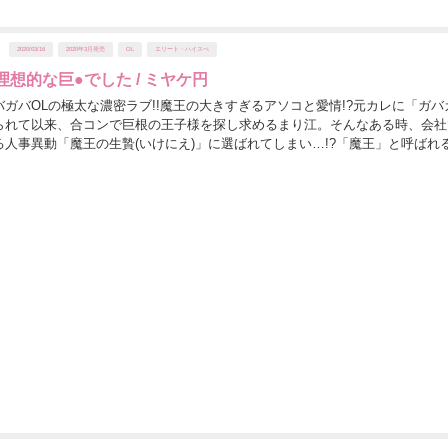
2020/03/16
2020年3月発売
OL
エリート・ハイスぺ
想的な巨●でした / ミヤケ円
ガバOLの極太な濃密ラブ!!魔王の大きすぎるアソコと愛情!?元カレに「ガバ
られて以来、合コンで巨根の王子様を探し求めるまり江。そんなある時、会社
る人事異動「魔王の生贄(いけにえ)」に選ばれてしまい…!?「魔王」と呼ばれ
コも「魔王」サイズだった!!そして...