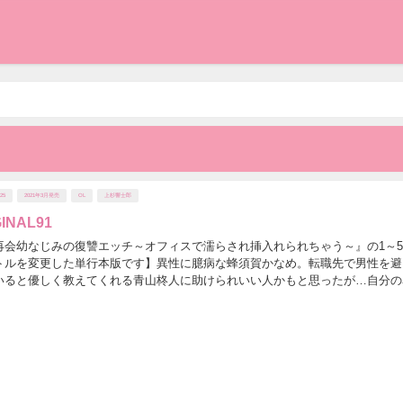
/25
2021年3月発売
OL
上杉響士郎
INAL91
再会幼なじみの復讐エッチ～オフィスで濡らされ挿入れられちゃう～』の1～
トルを変更した単行本版です】異性に臆病な蜂須賀かなめ。転職先で男性を避
いると優しく教えてくれる青山柊人に助けられいい人かもと思ったが…自分の
豹変!!幼い頃かなめにいじめられていたと告げる...