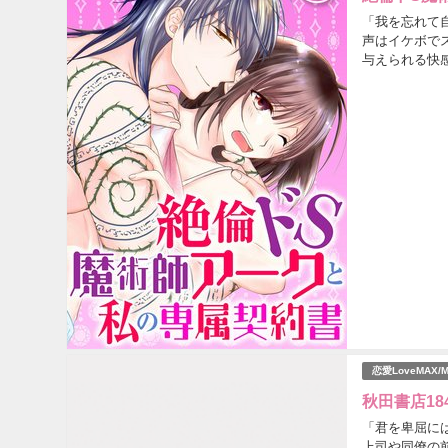
「我を忘れて
声はイケボで
与えられる快感
破滅の危機から
恋愛LoveMAX/M
秋田書店18
「君を卑屈に
上司や同僚の