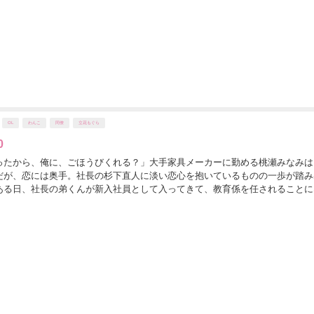
OL
わんこ
同僚
立花もぐら
0
ったから、俺に、ごほうびくれる？」大手家具メーカーに勤める桃瀬みなみは
だが、恋には奥手。社長の杉下直人に淡い恋心を抱いているものの一歩が踏み
ある日、社長の弟くんが新入社員として入ってきて、教育係を任されることに
スマートな社長とは正反対のへたれ＆いいかげん男だっ...