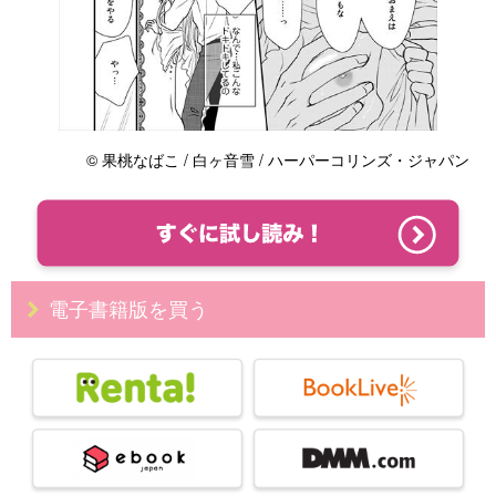
© 果桃なばこ / 白ヶ音雪 / ハーパーコリンズ・ジャパン
電子書籍版を買う