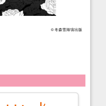
© 冬森雪湖/宙出版