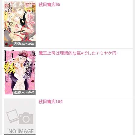
秋田書店95
恋愛LoveMAX
魔王上司は理想的な巨●でした / ミヤケ円
恋愛LoveMAX
秋田書店184