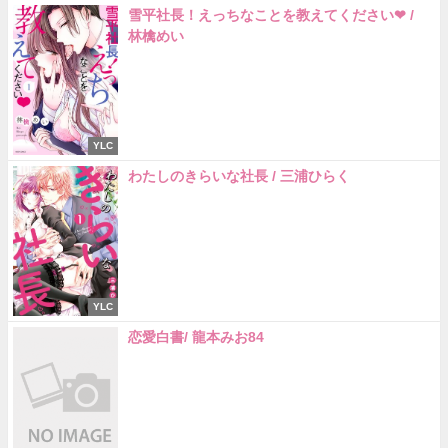
雪平社長！えっちなことを教えてください❤ /
林檎めい
YLC
わたしのきらいな社長 / 三浦ひらく
YLC
恋愛白書/ 龍本みお84