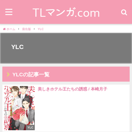
ホーム
宙出版
YLC
YLC
YLCの記事一覧
美しきホテル王たちの誘惑 / 本崎月子
YLC