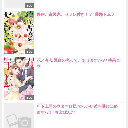
YLC
移住、古民家、セフレ付き！？/ 藤那トムヲ
YLC
花と有志 運命の恋って、ありますか？/ 桃果コ
ウ
YLC
年下上司のウタマロ様 でっかい彼を受け止め
ますっ!! / 春宮ぱんだ